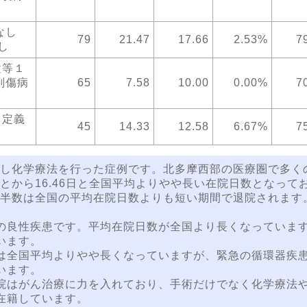
 なし
79
21.47
17.66
2.53%
7
し
置等１
副傷病
65
7.58
10.00
0.00%
7
 定義
45
14.33
12.58
6.67%
7
し化学療法を行った症例です。北多摩西部の医療圏で多く
から16.46日と全国平均よりやや長い在院日数となって
半数は全国の平均在院日数よりも短い期間で退院されます
の良性疾患です。平均在院日数が全国より長くなっていま
います。
は全国平均よりやや長くなっていますが、緊急の循環器疾
います。
院はがん治療に力を入れており、手術だけでなく化学療法
在籍しています。