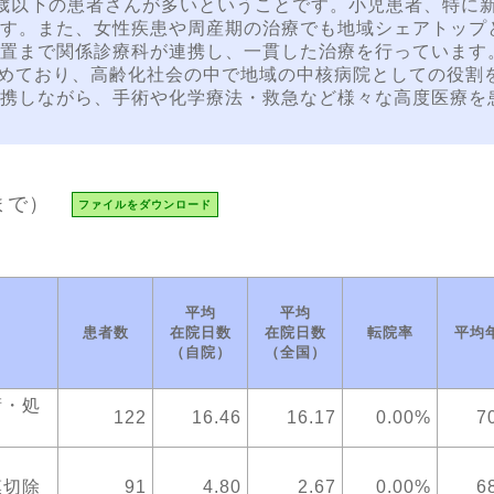
歳以下の患者さんが多いということです。小児患者、特に
す。また、女性疾患や周産期の治療でも地域シェアトップ
置まで関係診療科が連携し、一貫した治療を行っています
占めており、高齢化社会の中で地域の中核病院としての役割
携しながら、手術や化学療法・救急など様々な高度医療を
まで）
ファイルをダウンロード
平均
平均
患者数
在院日数
在院日数
転院率
平均
（自院）
（全国）
術・処
122
16.46
16.17
0.00%
7
膜切除
91
4.80
2.67
0.00%
6