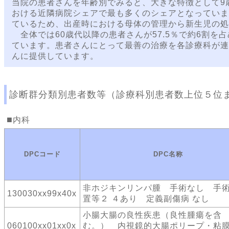
当院の患者さんを年齢別でみると、大きな特徴として9
おける近隣病院シェアで最も多くのシェアとなっていま
ているため、出産時における母体の管理から新生児の処
全体では60歳代以降の患者さんが57.5％で約6割を
ています。患者さんにとって最善の治療を各診療科が連
んに提供しています。
診断群分類別患者数等（診療科別患者数上位５位
内科
DPCコード
DPC名称
非ホジキンリンパ腫 手術なし 手
130030xx99x40x
置等２ ４あり 定義副傷病 なし
小腸大腸の良性疾患（良性腫瘍を含
060100xx01xx0x
む。） 内視鏡的大腸ポリープ・粘