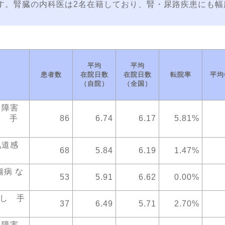
す。腎臓の内科医は2名在籍しており、腎・尿路疾患にも幅
平均
平均
患者数
在院日数
在院日数
転院率
平均
（自院）
（全国）
る障害
し 手
86
6.74
6.17
5.81%
気道感
68
5.84
6.19
1.47%
病 な
53
5.91
6.62
0.00%
なし 手
37
6.49
5.71
2.70%
る障害