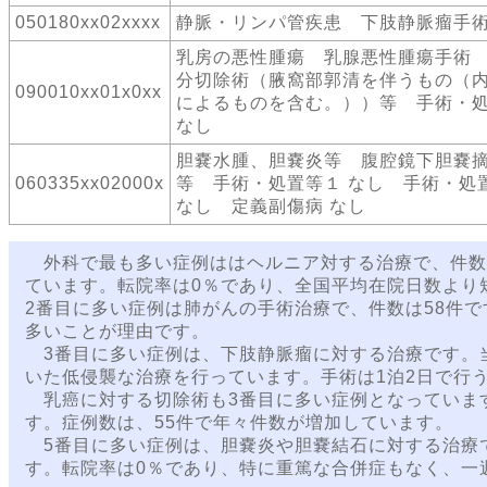
050180xx02xxxx
静脈・リンパ管疾患 下肢静脈瘤手
乳房の悪性腫瘍 乳腺悪性腫瘍手術
分切除術（腋窩部郭清を伴うもの（
090010xx01x0xx
によるものを含む。））等 手術・
なし
胆嚢水腫、胆嚢炎等 腹腔鏡下胆嚢
060335xx02000x
等 手術・処置等１ なし 手術・処
なし 定義副傷病 なし
外科で最も多い症例ははヘルニア対する治療で、件数は
ています。転院率は0％であり、全国平均在院日数より
2番目に多い症例は肺がんの手術治療で、件数は58件
多いことが理由です。
3番目に多い症例は、下肢静脈瘤に対する治療です。
いた低侵襲な治療を行っています。手術は1泊2日で行
乳癌に対する切除術も3番目に多い症例となっていま
す。症例数は、55件で年々件数が増加しています。
5番目に多い症例は、胆嚢炎や胆嚢結石に対する治療で
す。転院率は0％であり、特に重篤な合併症もなく、一