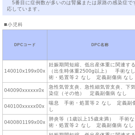
5番目に症例数が多いのは腎臓または尿路の感染症で
応しています。
小児科
DPCコード
DPC名称
妊娠期間短縮、低出産体重に関連す
140010x199x00x
（出生時体重2500g以上） 手術な
術・処置等２ なし 定義副傷病 なし
急性気管支炎、急性細気管支炎、下
040090xxxxxx0x
染症（その他） 定義副傷病 なし
喘息 手術・処置等２ なし 定義副傷
040100xxxxx00x
し
肺炎等（1歳以上15歳未満） 手術
0400801199x00x
術・処置等２ なし 定義副傷病 なし
妊娠期間短縮、低出産体重に関連す