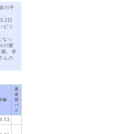
者の平
.2日
ハビリ
となっ
分の腱
上腕、脊
さんの
患
者
年齢
用
パ
ス
4.53