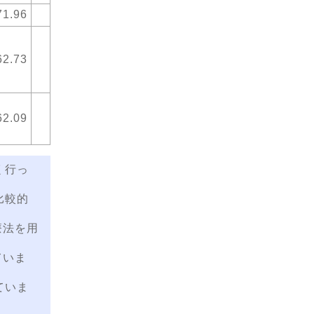
71.96
62.73
62.09
く行っ
比較的
療法を用
ていま
ていま