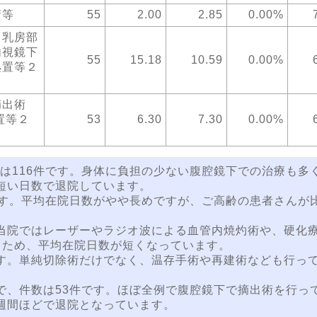
術等
55
2.00
2.85
0.00%
 乳房部
内視鏡下
55
15.18
10.59
0.00%
処置等２
摘出術
置等２
53
6.30
7.30
0.00%
116件です。身体に負担の少ない腹腔鏡下での治療も多
短い日数で退院しています。
です。平均在院日数がやや長めですが、ご高齢の患者さんが
当院ではレーザーやラジオ波による血管内焼灼術や、硬化
うため、平均在院日数が短くなっています。
す。単純切除術だけでなく、温存手術や再建術なども行っ
、件数は53件です。ほぼ全例で腹腔鏡下で摘出術を行っ
週間ほどで退院となっています。