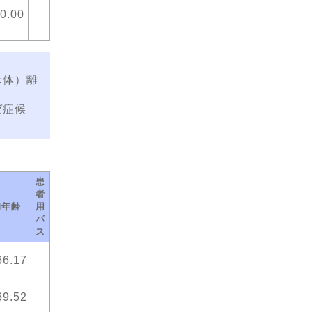
0.00
母体）離
ゼ症候
患
者
均年齢
用
パ
ス
66.17
69.52