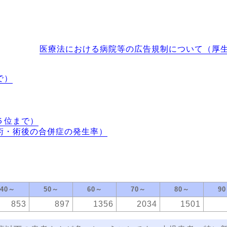
医療法における病院等の広告規制について（厚
で）
５位まで）
術・術後の合併症の発生率）
40～
50～
60～
70～
80～
9
853
897
1356
2034
1501