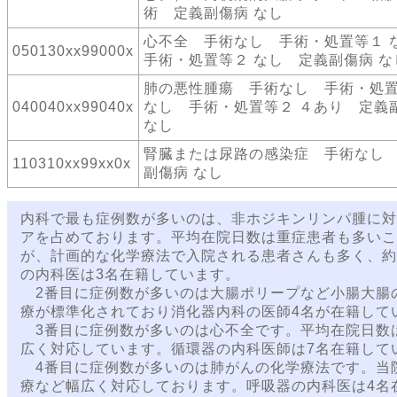
術 定義副傷病 なし
心不全 手術なし 手術・処置等１
050130xx99000x
手術・処置等２ なし 定義副傷病 な
肺の悪性腫瘍 手術なし 手術・処
040040xx99040x
なし 手術・処置等２ ４あり 定義
なし
腎臓または尿路の感染症 手術なし
110310xx99xx0x
副傷病 なし
内科で最も症例数が多いのは、非ホジキンリンパ腫に対
アを占めております。平均在院日数は重症患者も多いこと
が、計画的な化学療法で入院される患者さんも多く、約
の内科医は3名在籍しています。
2番目に症例数が多いのは大腸ポリープなど小腸大腸
療が標準化されており消化器内科の医師4名が在籍して
3番目に症例数が多いのは心不全です。平均在院日数
広く対応しています。循環器の内科医師は7名在籍して
4番目に症例数が多いのは肺がんの化学療法です。当
療など幅広く対応しております。呼吸器の内科医は4名