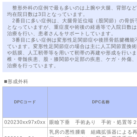
整形外科の症例で最も多いのは上腕や大腿、背部など
均在院日数は3日となっています。
2番目に多い症例は、大腿骨近位端（股関節）の骨折手術
となっていますが、重症度や術後の経過等で入院日数は
治療を行い、患者さんをサポートしています。
3番目に多い症例は変形性足関節症や後脛骨筋腱機能不全
ています。変形性足関節症の場合は主に人工関節置換術
や筋膜、人工靭帯等を用いて靭帯の再建や形成を行いま
椎・脊髄疾患、股・膝関節や足部の疾患、ケガ・外傷、
治療を行っています。
形成外科
DPCコード
DPC名称
020230xx97x0xx
眼瞼下垂 手術あり 手術・処置等２
乳房の悪性腫瘍 組織拡張器による