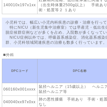
140010x197x1xx
（出生時体重2500g以上） 手術あ
術・処置等２ １あり
小児科では、幅広い小児内科疾患の診療・治療を行って
特にNICU（新生児集中治療室）では早産児・低出生
脱症候群症例などが多くを占め、入院数が多くなってい
NICU症例以外では、呼吸器系感染症、消化器系感染
群、小児科領域関連疾患の治療も数多く行っています。
外科
DPCコード
DPC名称
鼠径ヘルニア（15歳以上） ヘル
060160x001xxxx
鼠径ヘルニア等
肺の悪性腫瘍 手術あり 手術・処
040040xx97x0xx
なし