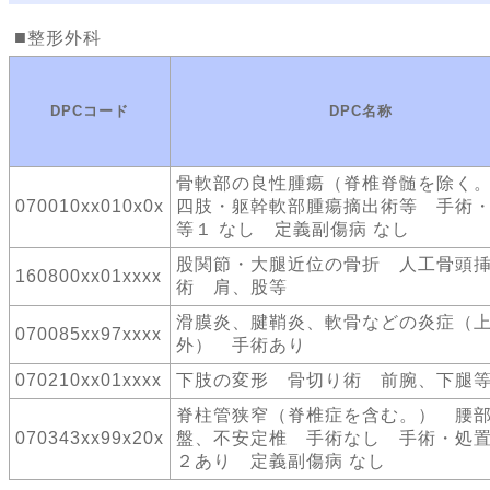
整形外科
DPCコード
DPC名称
骨軟部の良性腫瘍（脊椎脊髄を除
070010xx010x0x
四肢・躯幹軟部腫瘍摘出術等 手術
等１ なし 定義副傷病 なし
股関節・大腿近位の骨折 人工骨頭
160800xx01xxxx
術 肩、股等
滑膜炎、腱鞘炎、軟骨などの炎症（
070085xx97xxxx
外） 手術あり
070210xx01xxxx
下肢の変形 骨切り術 前腕、下腿
脊柱管狭窄（脊椎症を含む。） 腰
070343xx99x20x
盤、不安定椎 手術なし 手術・処
２あり 定義副傷病 なし