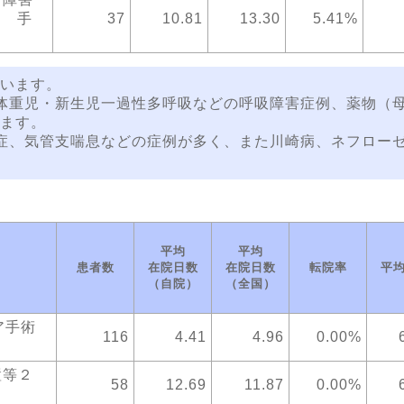
り 手
37
10.81
13.30
5.41%
います。
体重児・新生児一過性多呼吸などの呼吸障害症例、薬物（
ます。
症、気管支喘息などの症例が多く、また川崎病、ネフロー
平均
平均
患者数
在院日数
在院日数
転院率
平
（自院）
（全国）
ニア手術
116
4.41
4.96
0.00%
置等２
58
12.69
11.87
0.00%