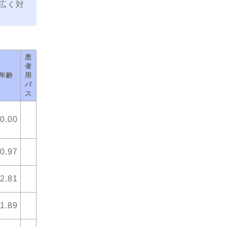
広く対
患
者
年齢
用
パ
ス
0.00
0.97
2.81
1.89