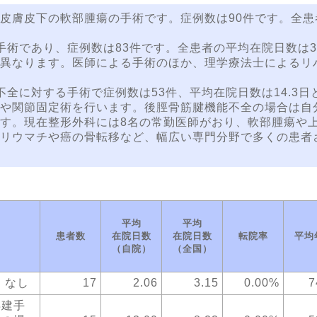
皮膚皮下の軟部腫瘍の手術です。症例数は90件です。全患
であり、症例数は83件です。全患者の平均在院日数は33
異なります。医師による手術のほか、理学療法士によるリ
に対する手術で症例数は53件、平均在院日数は14.3日
や関節固定術を行います。後脛骨筋腱機能不全の場合は自
す。現在整形外科には8名の常勤医師がおり、軟部腫瘍や
リウマチや癌の骨転移など、幅広い専門分野で多くの患者
平均
平均
患者数
在院日数
在院日数
転院率
平均
（自院）
（全国）
 なし
17
2.06
3.15
0.00%
7
再建手