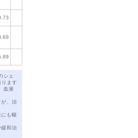
9.73
0.69
5.89
のシェ
おります
。血液
すが、治
患にも幅
や緩和治