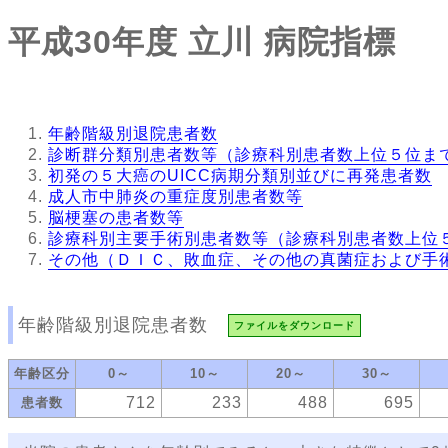
平成30年度
立川
病院指標
年齢階級別退院患者数
診断群分類別患者数等（診療科別患者数上位５位ま
初発の５大癌のUICC病期分類別並びに再発患者数
成人市中肺炎の重症度別患者数等
脳梗塞の患者数等
診療科別主要手術別患者数等（診療科別患者数上位
その他（ＤＩＣ、敗血症、その他の真菌症および手
年齢階級別退院患者数
ファイルをダウンロード
年齢区分
0～
10～
20～
30～
712
233
488
695
患者数