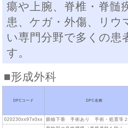
瘍や上腕、脊椎・脊髄
患、ケガ・外傷、リウ
い専門分野で多くの患
す。
形成外科
DPCコード
DPC名称
020230xx97x0xx
眼瞼下垂 手術あり 手術・処置等２