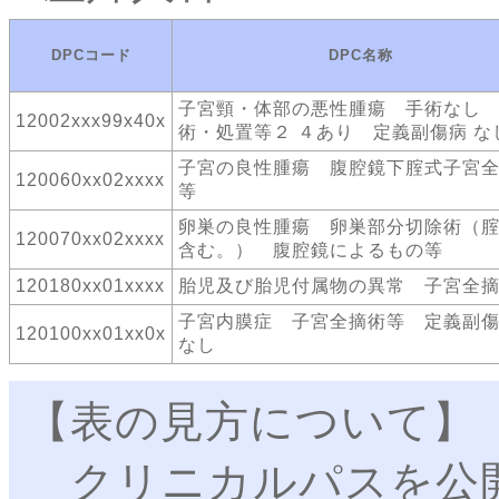
DPCコード
DPC名称
子宮頸・体部の悪性腫瘍 手術なし
12002xxx99x40x
術・処置等２ ４あり 定義副傷病 な
子宮の良性腫瘍 腹腔鏡下腟式子宮
120060xx02xxxx
等
卵巣の良性腫瘍 卵巣部分切除術（
120070xx02xxxx
含む。） 腹腔鏡によるもの等
120180xx01xxxx
胎児及び胎児付属物の異常 子宮全
子宮内膜症 子宮全摘術等 定義副
120100xx01xx0x
なし
【表の見方について】
クリニカルパスを公