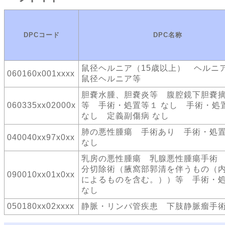
DPCコード
DPC名称
鼠径ヘルニア（15歳以上） ヘル
060160x001xxxx
鼠径ヘルニア等
胆嚢水腫、胆嚢炎等 腹腔鏡下胆嚢
060335xx02000x
等 手術・処置等１ なし 手術・処
なし 定義副傷病 なし
肺の悪性腫瘍 手術あり 手術・処
040040xx97x0xx
なし
乳房の悪性腫瘍 乳腺悪性腫瘍手術
分切除術（腋窩部郭清を伴うもの（
090010xx01x0xx
によるものを含む。））等 手術・
なし
050180xx02xxxx
静脈・リンパ管疾患 下肢静脈瘤手