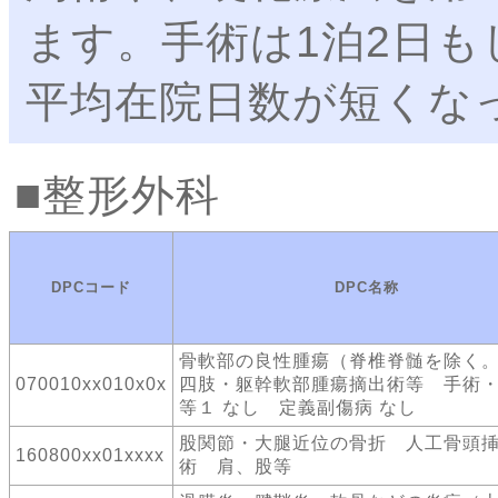
ます。手術は1泊2日も
平均在院日数が短くな
整形外科
DPCコード
DPC名称
骨軟部の良性腫瘍（脊椎脊髄を除
070010xx010x0x
四肢・躯幹軟部腫瘍摘出術等 手術
等１ なし 定義副傷病 なし
股関節・大腿近位の骨折 人工骨頭
160800xx01xxxx
術 肩、股等