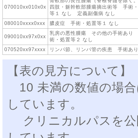
骨軟部の良性腫瘍（脊椎脊髄を除
070010xx010x0x
四肢・躯幹軟部腫瘍摘出術等 手術
等１ なし 定義副傷病 なし
080010xxxx0xxx
膿皮症 手術・処置等１ なし
乳房の悪性腫瘍 その他の手術あり
090010xx97x0xx
術・処置等２ なし
070520xx97xxxx
リンパ節、リンパ管の疾患 手術あ
【表の見方について】
10 未満の数値の場合
しています。
クリニカルパスを公
しています。