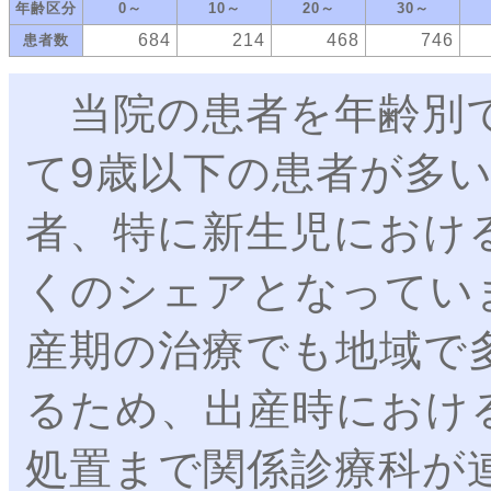
年齢区分
0～
10～
20～
30～
684
214
468
746
患者数
当院の患者を年齢別で
て9歳以下の患者が多
者、特に新生児におけ
くのシェアとなってい
産期の治療でも地域で
るため、出産時におけ
処置まで関係診療科が