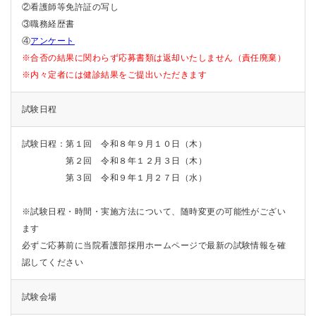
②看護師等免許証の写し
③職務経歴書
④
アンケート
※合否の結果に関わらず応募書類は返却いたしません（責任廃棄）
※内々定者には健診結果をご提出いただきます
試験日程
試験日程：第１回 令和８年９月１０日（木）
第２回 令和８年１２月３日（木）
第３回 令和９年１月２７日（水）
※試験日程・時間・実施方法について、随時変更の可能性がござい
ます
必ずご応募前に当院看護部採用ホームページで最新の試験情報を確
認してください
試験会場