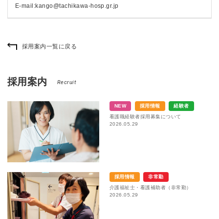
E-mail:kango@tachikawa-hosp.gr.jp
採用案内一覧に戻る
採用案内
Recruit
NEW
採用情報
経験者
看護職経験者採用募集について
2026.05.29
採用情報
非常勤
介護福祉士・看護補助者（非常勤）
2026.05.29