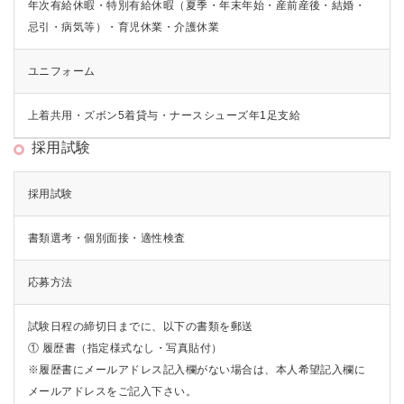
年次有給休暇・特別有給休暇（夏季・年末年始・産前産後・結婚・
忌引・病気等）・育児休業・介護休業
ユニフォーム
上着共用・ズボン5着貸与・ナースシューズ年1足支給
採用試験
採用試験
書類選考・個別面接・適性検査
応募方法
試験日程の締切日までに、以下の書類を郵送
① 履歴書（指定様式なし・写真貼付）
※履歴書にメールアドレス記入欄がない場合は、本人希望記入欄に
メールアドレスをご記入下さい。