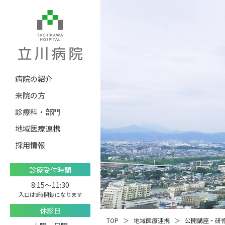
病院の紹介
来院の方
診療科・部門
地域医療連携
採用情報
診療受付時間
8:15〜11:30
入口は8時開錠になります
休診日
TOP
地域医療連携
公開講座・研