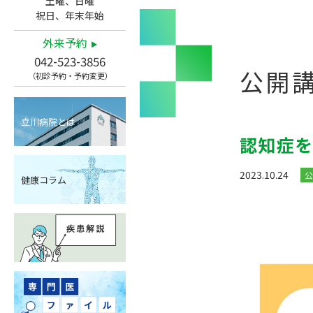
土曜、日曜
祝日、年末年始
外来予約
042-523-3856
公開
（初診予約・予約変更）
立川病院とは
認知症を
2023.10.24
公
健康コラム