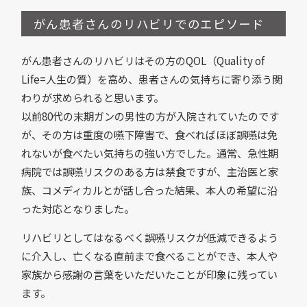
がん患者さんのリハビリでのエピソード
がん患者さんのリハビリはその方のQOL（Quality of
Life=人生の質）を高め、患者さんの気持ちに寄り添う関
わりが求められると思います。
以前80代の末期ガンの男性の方が入院されていたのです
が、その方は重度の嚥下障害で、食べればほぼ誤嚥は免
れないが食べたい気持ちの強い方でした。通常、急性期
病院では誤嚥リスクのある方は禁食ですが、主治医と家
族、コメディカルとが話し合った結果、本人の希望に沿
った対応となりました。
リハビリとしてはなるべく誤嚥リスクが低減できるよう
に介入し、亡くなる直前まで食べることができ、本人や
家族から感謝の言葉をいただいたことが印象に残ってい
ます。