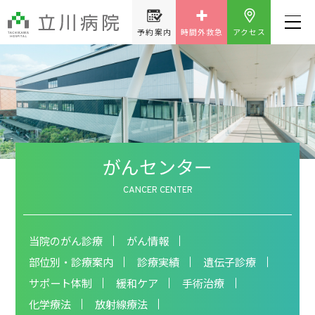
予約案内
時間外救急
アクセス
がんセンター
CANCER CENTER
当院のがん診療
がん情報
部位別・診療案内
診療実績
遺伝子診療
サポート体制
緩和ケア
手術治療
化学療法
放射線療法