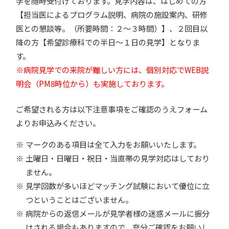
学を随時受付けております。見学内容は、はじめての方
【担当医によるプログラム説明、病院の施設案内、研修
医との懇談等。（所要時間：２～３時間）】、２回目以
降の方【希望診療科での半日～１日の見学】となりま
す。
※病院見学での来院が難しい方には、個別対応でWEB説
疾患解説
専門医ファイル
明会（PM8時位から）も実施しております。
ご希望される方は以下注意事項をご確認のうえフォーム
よりお申込みください。
マークのある項目は全て入力をお願いいたします。
土曜日・日曜日・祝日・当直帯の見学対応はしており
ません。
見学回数が多いほどマッチング試験において優位に立
つということはございません。
病院からの返信メールが見学者様の迷惑メールに振分
けされる場合もありますので、充分ご確認をお願いし