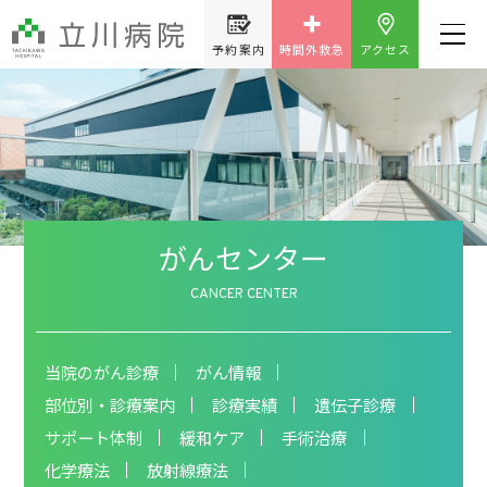
予約案内
時間外救急
アクセス
がんセンター
CANCER CENTER
当院のがん診療
がん情報
部位別・診療案内
診療実績
遺伝子診療
サポート体制
緩和ケア
手術治療
化学療法
放射線療法