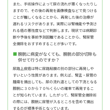
また、手術操作によって尿の流れが悪くなったりし
ますので、その後の再発を画像検査などで見つける
ことが難しくなることから、再発した後の治療が
遅れるリスクがあります。実際には腎機能や予測さ
れる癌の悪性度などで判断します。現状では病期診
断や予後を事前予測困難であることから、腎尿管
全摘除をおすすめすることが多いです。
膀胱に病変がなくても、膀胱の部分切除も
併せて行うのですか？
尿路上皮癌は特に尿路粘膜の別の部分に再発しや
すいという性質があります。例えば、腎盂・尿管の
腫瘍を摘出しても、尿の流れ道としての下流となる
膀胱に３０から７０％くらいの確率で再発するこ
とが知られています。したがって、腎尿管全摘除術
の際には、膀胱に尿管が入るところを含めて摘出
するのが標準手術となっています。