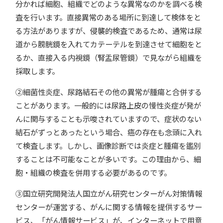
分かれば細胞、組織でどのような異常なのかを調べる検
査を行います。直接異常のある場所に到達して検体をと
る方法がありますが、侵襲的検査であるため、通常は尿
道から膀胱鏡を入れてカテーテルを到達させて細胞をと
るか、直接入る内視鏡（腎盂尿管鏡）で見ながら組織を
採取します。
②細菌性炎症、尿路結石その他の異常が腫瘍と合併する
ことがあります。一般的には尿路上皮の慢性炎症が発が
んに関与することも示唆されていますので、症状のない
結石がずっとあったという場合、癌の存在も念頭に入れ
て検査します。しかし、画像診断では炎症と腫瘍を鑑別
することは不可能なことが多いです。この理由から、細
胞・組織の検査を併用する必要があるのです。
③国立研究開発法人国立がん研究センターがん対策情報
センターが運営する、がんに関する情報を提供するサー
ビス、「がん情報サービス」が、インターネットで用意