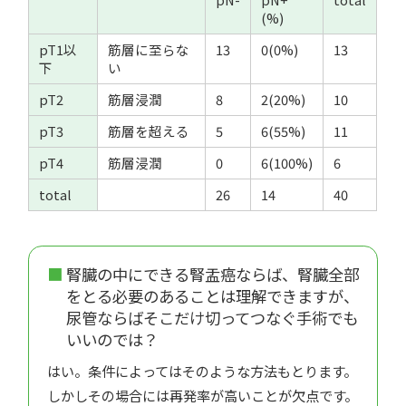
(%)
pT1以
筋層に至らな
13
0(0%)
13
下
い
pT2
筋層浸潤
8
2(20%)
10
pT3
筋層を超える
5
6(55%)
11
pT4
筋層浸潤
0
6(100%)
6
total
26
14
40
腎臓の中にできる腎盂癌ならば、腎臓全部
をとる必要のあることは理解できますが、
尿管ならばそこだけ切ってつなぐ手術でも
いいのでは？
はい。条件によってはそのような方法もとります。
しかしその場合には再発率が高いことが欠点です。