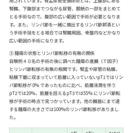
用されています。腎盂尿管全摘除術とは、上腹部にある
腎臓、下腹部までつながる尿管、膀胱の一部をまとめて
とる手術なので、腹部の広い範囲で手術が必要となりま
す。また、リンパ節を一緒に摘出するリンパ節郭清とい
う手術手技をとる場合では腎臓周囲、骨盤内などかなり
広い範囲の手術になります。
③ 腫瘍の状態とリンパ節転移の有無の関係
自験例４０名の手術の後に調べた腫瘍の進展（Ｔ因子）
とリンパ節転移の有無の相関です。腎盂や尿管の粘膜、
粘膜下層に収まっていて筋層に入っていないpT1ではリン
パ節転移が 0% であったものに比べ、筋層浸潤を伴う
pT2では20%、筋層を超えるpT3では55% にリンパ節転
移が手術の時点で見つかっています。他の臓器にまで達
する腫瘍の大きさでは100%のリンパ節転移がありまし
た。
pN-
pN+
total