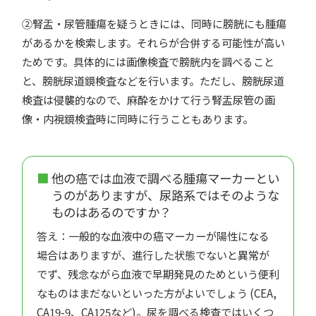
②腎盂・尿管腫瘍を疑うときには、同時に膀胱にも腫瘍
があるかを検索します。それらが合併する可能性が高い
ためです。具体的には画像検査で膀胱内を調べること
と、膀胱尿道鏡検査などを行います。ただし、膀胱尿道
検査は侵襲的なので、麻酔をかけて行う腎盂尿管の画
像・内視鏡検査時に同時に行うこともあります。
他の癌では血液で調べる腫瘍マーカーとい
うのがありますが、尿路系ではそのような
ものはあるのですか？
答え：一般的な血液中の癌マーカーが陽性になる
場合はありますが、進行した状態でないと異常が
でず、残念ながら血液で早期発見のためという便利
なものはまだないといった方がよいでしょう (CEA,
CA19-9、CA125など)。尿を調べる検査ではいくつ