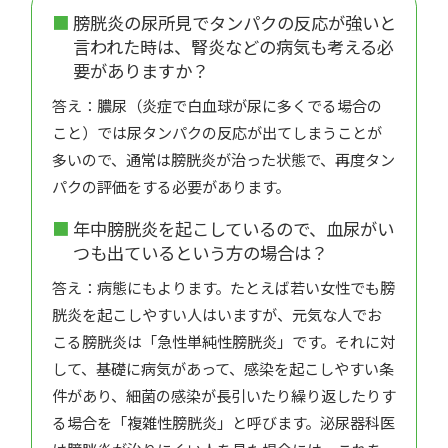
膀胱炎の尿所見でタンパクの反応が強いと
言われた時は、腎炎などの病気も考える必
要がありますか？
答え：膿尿（炎症で白血球が尿に多くでる場合の
こと）では尿タンパクの反応が出てしまうことが
多いので、通常は膀胱炎が治った状態で、再度タン
パクの評価をする必要があります。
年中膀胱炎を起こしているので、血尿がい
つも出ているという方の場合は？
答え：病態にもよります。たとえば若い女性でも膀
胱炎を起こしやすい人はいますが、元気な人でお
こる膀胱炎は「急性単純性膀胱炎」です。それに対
して、基礎に病気があって、感染を起こしやすい条
件があり、細菌の感染が長引いたり繰り返したりす
る場合を「複雑性膀胱炎」と呼びます。泌尿器科医