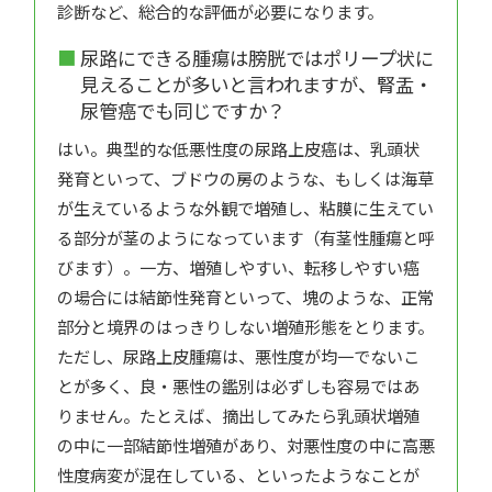
診断など、総合的な評価が必要になります。
尿路にできる腫瘍は膀胱ではポリープ状に
見えることが多いと言われますが、腎盂・
尿管癌でも同じですか？
はい。典型的な低悪性度の尿路上皮癌は、乳頭状
発育といって、ブドウの房のような、もしくは海草
が生えているような外観で増殖し、粘膜に生えてい
る部分が茎のようになっています（有茎性腫瘍と呼
びます）。一方、増殖しやすい、転移しやすい癌
の場合には結節性発育といって、塊のような、正常
部分と境界のはっきりしない増殖形態をとります。
ただし、尿路上皮腫瘍は、悪性度が均一でないこ
とが多く、良・悪性の鑑別は必ずしも容易ではあ
りません。たとえば、摘出してみたら乳頭状増殖
の中に一部結節性増殖があり、対悪性度の中に高悪
性度病変が混在している、といったようなことが