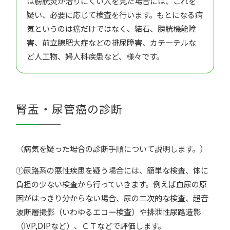
は膀胱炎が治りにくい人を見た場合には、これを
疑い、必要に応じて検査を行います。もとになる病
気というのは癌だけではなく、結石、膀胱機能障
害、前立腺肥大症などの排尿障害、カテーテルな
ど人工物、婦人科疾患など、様々です。
腎盂・尿管癌の診断
（病気を疑った場合の診断手順について説明します。）
①尿路系の悪性疾患を疑う場合には、簡単な検査、体に
負担の少ない検査から行っていきます。例えば血尿の原
因がはっきり分からない場合、尿の二次的な検査、超音
波断層撮影（いわゆるエコー検査）や排泄性尿路造影
（IVP,DIPなど）、ＣＴなどで評価します。