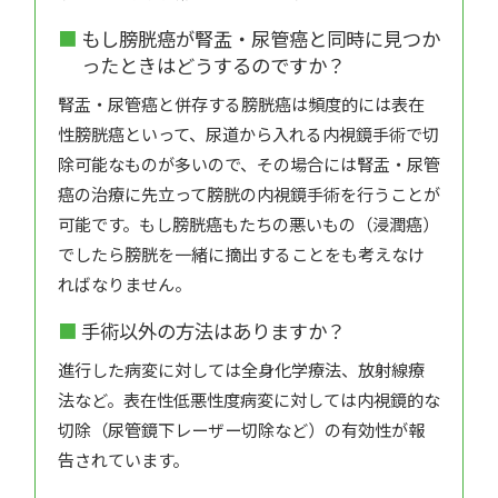
もし膀胱癌が腎盂・尿管癌と同時に見つか
ったときはどうするのですか？
腎盂・尿管癌と併存する膀胱癌は頻度的には表在
性膀胱癌といって、尿道から入れる内視鏡手術で切
除可能なものが多いので、その場合には腎盂・尿管
癌の治療に先立って膀胱の内視鏡手術を行うことが
可能です。もし膀胱癌もたちの悪いもの（浸潤癌）
でしたら膀胱を一緒に摘出することをも考えなけ
ればなりません。
手術以外の方法はありますか？
進行した病変に対しては全身化学療法、放射線療
法など。表在性低悪性度病変に対しては内視鏡的な
切除（尿管鏡下レーザー切除など）の有効性が報
告されています。