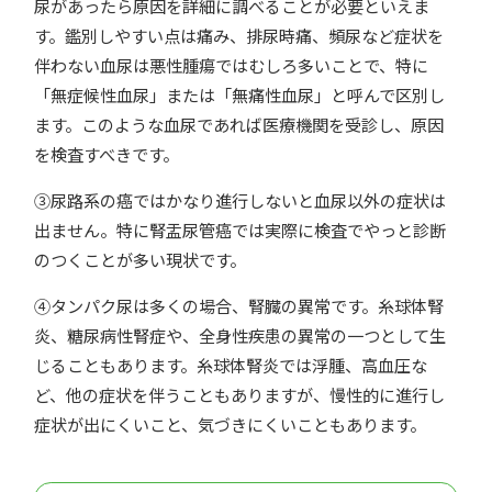
尿があったら原因を詳細に調べることが必要といえま
す。鑑別しやすい点は痛み、排尿時痛、頻尿など症状を
伴わない血尿は悪性腫瘍ではむしろ多いことで、特に
「無症候性血尿」または「無痛性血尿」と呼んで区別し
ます。このような血尿であれば医療機関を受診し、原因
を検査すべきです。
③尿路系の癌ではかなり進行しないと血尿以外の症状は
出ません。特に腎盂尿管癌では実際に検査でやっと診断
のつくことが多い現状です。
④タンパク尿は多くの場合、腎臓の異常です。糸球体腎
炎、糖尿病性腎症や、全身性疾患の異常の一つとして生
じることもあります。糸球体腎炎では浮腫、高血圧な
ど、他の症状を伴うこともありますが、慢性的に進行し
症状が出にくいこと、気づきにくいこともあります。