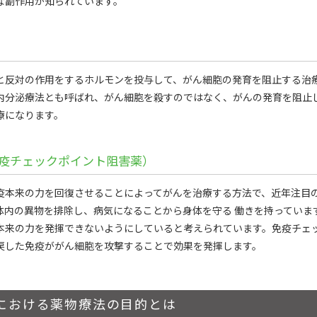
な副作用が知られています。
と反対の作用をするホルモンを投与して、がん細胞の発育を阻止する治
内分泌療法とも呼ばれ、がん細胞を殺すのではなく、がんの発育を阻止
療になります。
疫チェックポイント阻害薬）
疫本来の力を回復させることによってがんを治療する方法で、近年注目
体内の異物を排除し、病気になることから身体を守る 働きを持っていま
本来の力を発揮できないようにしていると考えられています。免疫チェ
戻した免疫ががん細胞を攻撃することで効果を発揮します。
における薬物療法の目的とは