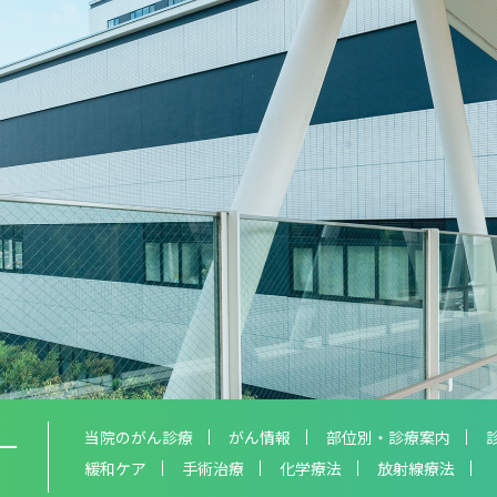
ー
当院のがん診療
がん情報
部位別・診療案内
緩和ケア
手術治療
化学療法
放射線療法