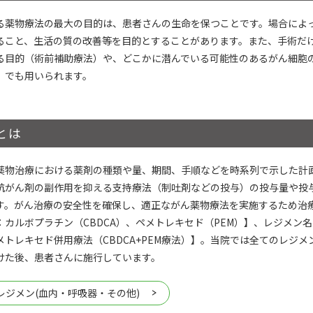
る薬物療法の最大の目的は、患者さんの生命を保つことです。場合によ
ること、生活の質の改善等を目的とすることがあります。また、手術だ
る目的（術前補助療法）や、どこかに潜んでいる可能性のあるがん細胞
）でも用いられます。
とは
薬物治療における薬剤の種類や量、期間、手順などを時系列で示した計
抗がん剤の副作用を抑える支持療法（制吐剤などの投与）の投与量や投
す。がん治療の安全性を確保し、適正ながん薬物療法を実施するため治
：カルボプラチン（CBDCA）、ペメトレキセド（PEM）】、レジメン
メトレキセド併用療法（CBDCA+PEM療法）】。当院では全てのレジ
けた後、患者さんに施行しています。
レジメン(血内・呼吸器・その他)