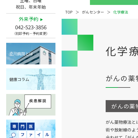
土曜、日曜
祝日、年末年始
TOP
がんセンター
化学療法
外来予約
042-523-3856
（初診予約・予約変更）
化学
立川病院とは
がんの薬
健康コラム
がんの薬
がん薬物療法と
術や放射線のよ
合わせて「がん