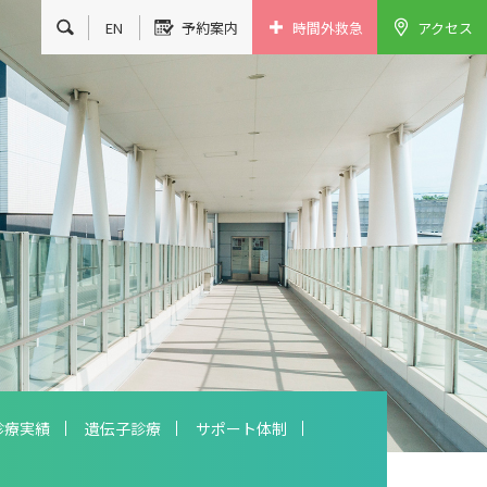
EN
予約案内
時間外救急
アクセス
診療実績
遺伝子診療
サポート体制