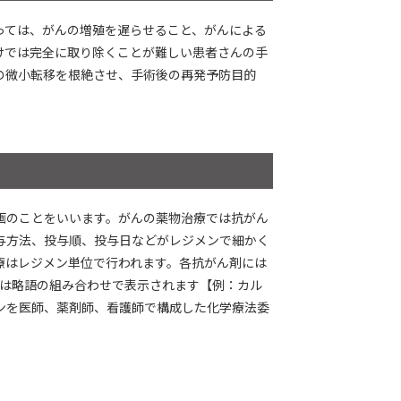
っては、がんの増殖を遅らせること、がんによる
けでは完全に取り除くことが難しい患者さんの手
の微小転移を根絶させ、手術後の再発予防目的
画のことをいいます。がんの薬物治療では抗がん
与方法、投与順、投与日などがレジメンで細かく
療はレジメン単位で行われます。各抗がん剤には
名は略語の組み合わせで表示されます【例：カル
メンを医師、薬剤師、看護師で構成した化学療法委