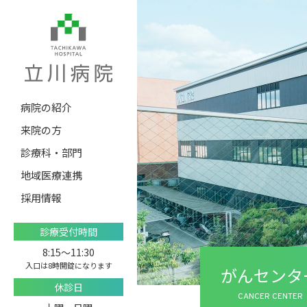
病院の紹介
来院の方
診療科・部門
地域医療連携
採用情報
診療受付時間
8:15〜11:30
入口は8時開錠になります
がんセンタ
休診日
CANCER CENTER