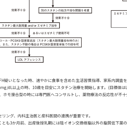
はFH疑いとなった時、速やかに食事を含めた生活習慣指導、家系内調査
80mg/dL以上の時、10歳を目安にスタチン治療を開始します。(目標値はLDL
型、ホモ接合型の時には専門医へコンサルトし、薬物療法の反応性が不十
セリング、内科主治医と産科医間の連携が重要です。
くとも3か月前、出産後授乳期には陰イオン交換樹脂以外の脂質低下薬