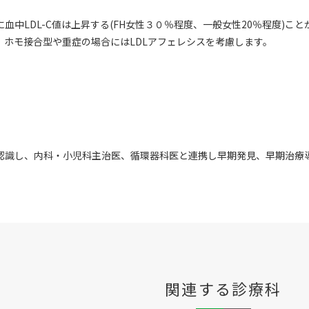
。
血中LDL-C値は上昇する(FH女性３０％程度、一般女性20％程度)こ
。ホモ接合型や重症の場合にはLDLアフェレシスを考慮します。
認識し、内科・小児科主治医、循環器科医と連携し早期発見、早期治療
関連する診療科