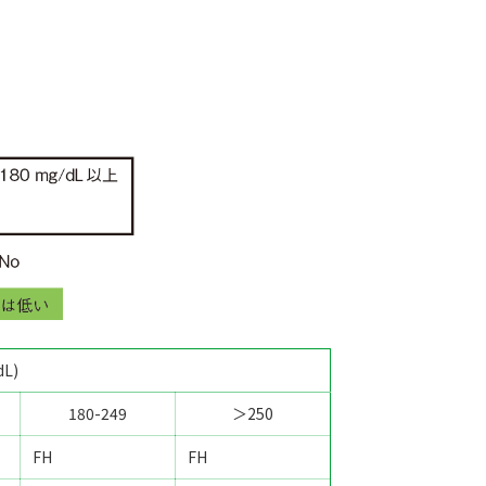
L)
180-249
＞250
FH
FH