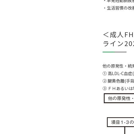
・早発冠動脈疾患
・生活習慣の改善
＜成人F
ライン20
他の原発性・続
① 高LDL-C血症
② 腱黄色腫(手
③ ＦＨあるいは