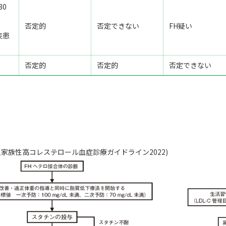
80
否定的
否定できない
FH疑い
疾患
否定的
否定的
否定できない
人家族性高コレステロール血症診療ガイドライン2022)