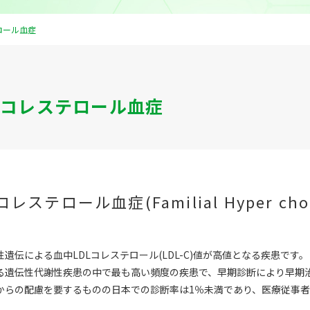
ロール血症
コレステロール血症
ステロール血症(Familial Hyper choles
遺伝による血中LDLコレステロール(LDL-C)値が高値となる疾患です。
る遺伝性代謝性疾患の中で最も高い頻度の疾患で、早期診断により早期
からの配慮を要するものの日本での診断率は1％未満であり、医療従事