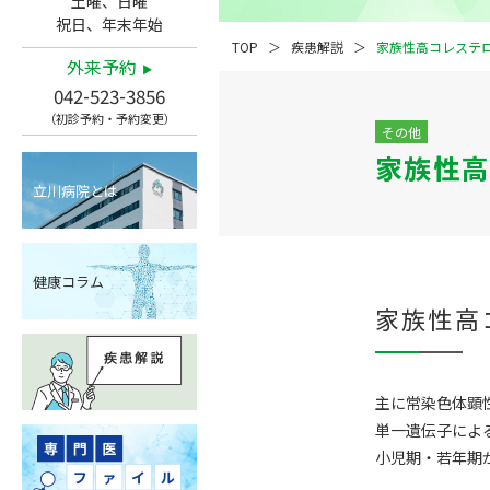
土曜、日曜
祝日、年末年始
TOP
疾患解説
家族性高コレステ
外来予約
042-523-3856
（初診予約・予約変更）
その他
家族性高
立川病院とは
健康コラム
家族性高コレ
主に常染色体顕性
単一遺伝子によ
小児期・若年期