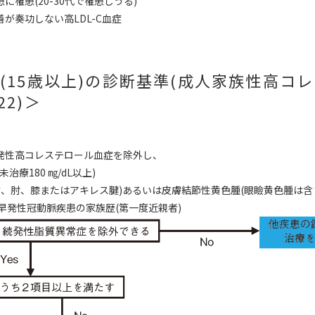
に罹患(20-30代で罹患しうる)
が奏功しない高LDL-C血症
H(15歳以上)の診断基準(成人家族性高
22)＞
発性高コレステロール血症を除外し、
(未治療180 ㎎/dL以上)
背、肘、膝またはアキレス腱)あるいは皮膚結節性黄色腫(眼瞼黄色腫は含
早発性冠動脈疾患の家族歴(第一度近親者)