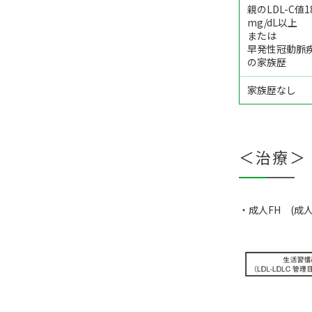
親のLDL-C値1
mg/dL以上
または
早発性冠動脈
の家族歴
家族歴なし
＜治療＞
・成人FH (成