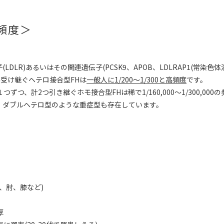
頻度＞
(LDLR)あるいはその関連遺伝子(PCSK9、APOB、LDLRAP1(常染
み受け継ぐヘテロ接合型FHは
一般人に1/200～1/300と高頻度
です。
つずつ、計2つ引き継ぐホモ接合型FHは稀で1/160,000～1/300,
、ダブルヘテロ型のような重症型も存在しています。
、肘、膝など)
厚