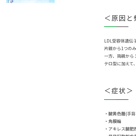
＜原因と
LDL受容体遺伝子
片親から1つの
一方、両親から１
テロ型に加えて
＜症状＞
・腱黄色腫(手背
・角膜輪
・アキレス腱肥