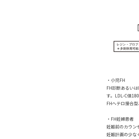
・小児FH
FH診断あるい
す。LDL-C値1
FHヘテロ接合
・FH妊婦患者
妊娠前のカウン
妊娠計画の少な