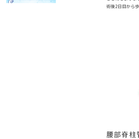
術後2日目から
腰部脊柱