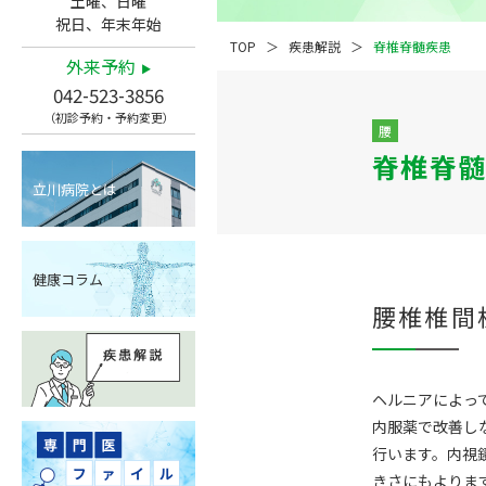
土曜、日曜
祝日、年末年始
TOP
疾患解説
脊椎脊髄疾患
外来予約
042-523-3856
（初診予約・予約変更）
腰
脊椎脊髄
立川病院とは
健康コラム
腰椎椎間
ヘルニアによっ
内服薬で改善し
行います。内視
きさにもよりま