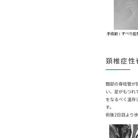
頚椎症性
頚部の脊柱管が
い、足がもつれ
をなるべく温存
す。
術後2日目より歩