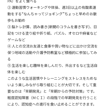
PA）をよく食べる
② 運動習慣ウォーキングや体操、週3日以上の有酸素運
動をする“なんちゃってジョギング”ちょっと早めのお散
歩もお勧め
③ 脳トレ計算、読み書き(新聞のコラムを書き写す)、日
記をつける塗り絵や折り紙、パズル、オセロや麻雀など
ゲームなど
④ 人との交流お友達と食事や買い物などに出かけ交流を
保つ地域の活動や介護予防教室など積極的に参加してみ
る
⑤ 生活を楽しむ趣味を楽しんだり、外出するなど生活自
体を楽しむ
このような生活習慣やトレーニングをストレスをためな
いよう楽しみながら取り組むことが大切です。そして重
要なのは「早期発見」と「早期からの予防対策」です。
軽度認知障害（ＭＣＩ）の段階での早期発見を行うこと
により、認知症への進行を食い止めることができます。