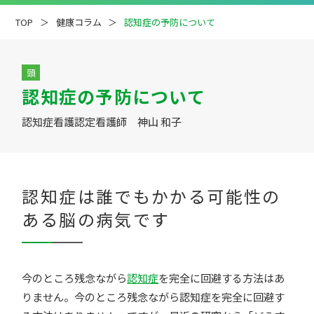
TOP
健康コラム
認知症の予防について
頭
認知症の予防について
疾患解説
専門医ファイル
認知症看護認定看護師 神山 和子
認知症は誰でもかかる可能性の
ある脳の病気です
今のところ残念ながら
認知症
を完全に回避する方法はあ
りません。今のところ残念ながら認知症を完全に回避す