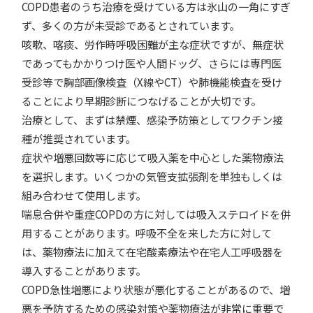
COPD患者のうち治療を受けている方は氷山の一角にすぎ
ず、多くの方が未受診であるとされています。
咳嗽、喀痰、労作時呼吸困難が主な症状ですが、無症状
であってもかかりつけ医や人間ドッグ、さらには専門医
受診等で胸部画像検査（X線やCT）や肺機能検査を受け
ることにより早期診断につなげることが大切です。
治療として、まずは禁煙、感染予防策としてワクチン接
種が推奨されています。
症状や増悪回数等に応じて吸入薬を中心とした薬物療法
を選択します。いくつかの気管支拡張剤を単独もしくは
組み合わせて使用します。
喘息合併や重症COPDの方に対しては吸入ステロイドを併
用することがあります。呼吸不全を来した方に対して
は、薬物療法に加えて在宅酸素療法や在宅人工呼吸器を
導入することがあります。
COPD急性増悪により状態が悪化することがあるので、増
悪を予防するための感染対策や薬物療法が非常に重要で