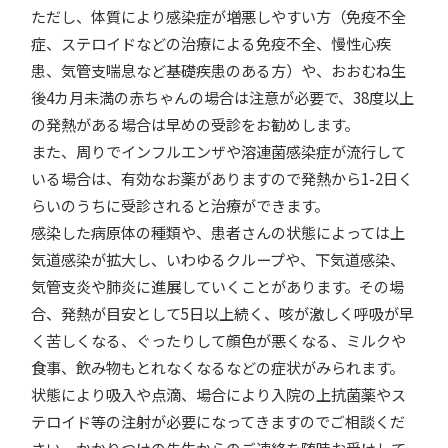
ただし、体質により感染症が増悪しやすい方（免疫不全
症、ステロイドなどの治療による免疫不全、慢性心疾
患、気管支喘息など基礎疾患のある方）や、おおむね生
後4カ月未満の赤ちゃんの場合は注意が必要で、38度以上
の発熱がある場合は早めの受診をお勧めします。
また、周りでインフルエンザや溶連菌感染症が流行して
いる場合は、有効なお薬がありますので発熱から1-2日く
らいのうちに受診されると治療ができます。
感染した病原体の種類や、患者さんの状態によっては上
気道感染が拡大し、いわゆるクループや、下気道感染、
気管支炎や肺炎に進展していくことがあります。その場
合、発熱が目安として5日以上続く、咳が激しく呼吸が早
く苦しくなる、ぐったりして顔色が悪くなる、ミルクや
食事、飲み物もとれなくなるなどの症状がみられます。
状態により吸入や点滴、場合により入院の上抗菌薬やス
テロイド等の注射が必要になってきますのでご相談くだ
さい。かかりつけの先生からのご連絡を随時お受けして