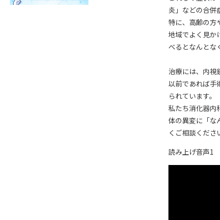
炎」などの合併
特に、高齢の方
地域でよく見か
べるとなんとな
治療には、内視
以前であれば手
られています。
私たち消化器内
体の異変に「な
くご相談くださ
読み上げ音声1