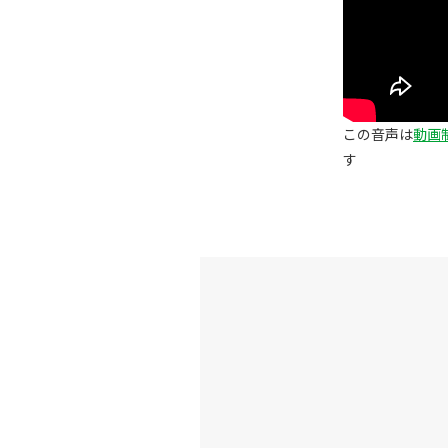
この音声は
動画制
す