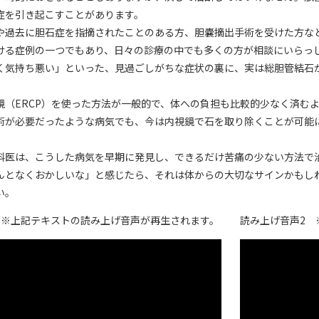
症を引き起こすことがあります。
や過去に胆石症を指摘されたことのある方、胆嚢摘出手術を受けた方な
ける症例の一つでもあり、日々の診療の中でも多くの方が相談にいらっ
く気持ち悪い」といった、見過ごしがちな症状の裏に、実は総胆管結石
鏡（ERCP）を使った方法が一般的で、体への負担も比較的少なく済む
術が必要だったような病気でも、今は内視鏡で石を取り除くことが可能
科医は、こうした病気を早期に発見し、できるだけ苦痛の少ない方法で
んとなくおかしいな」と感じたら、それは体からの大切なサインかもし
い。
 ※上記テキストの読み上げ音声が再生されます。
読み上げ音声2 