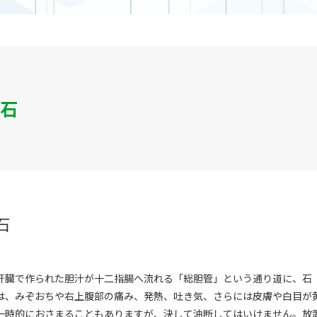
石
石
肝臓で作られた胆汁が十二指腸へ流れる「総胆管」という通り道に、石
は、みぞおちや右上腹部の痛み、発熱、吐き気、さらには皮膚や白目が
一時的におさまることもありますが、決して油断してはいけません。放