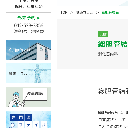
土曜、日曜
祝日、年末年始
TOP
健康コラム
総胆管結石
外来予約
042-523-3856
（初診予約・予約変更）
お腹
総胆管結
立川病院とは
消化器内科
健康コラム
総胆管結
総胆管結石は、
自覚症状として
これらの症状は