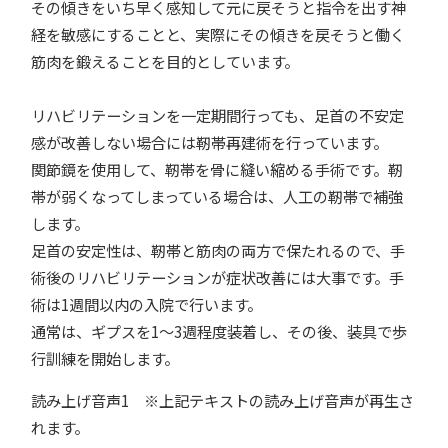
その傾きをいち早く感知して元に戻そうと指令を出す神
経を敏感にすることと、実際にその傾きを戻そうと働く
筋肉を鍛えることを目的としています。
リハビリテーションを一定期間行っても、足首の不安定
感が改善しない場合には靭帯再建術を行っています。
関節鏡を使用して、靭帯を骨に縫い縮める手術です。靭
帯が弱くなってしまっている場合は、人工の靭帯で補強
します。
足首の安定性は、靭帯と筋肉の両方で保たれるので、手
術後のリハビリテーションが症状改善には大事です。手
術は1週間以内の入院で行います。
通常は、ギプスを1～3週程度装着し、その後、装具で歩
行訓練を開始します。
読み上げ音声1 ※上記テキストの読み上げ音声が再生さ
れます。