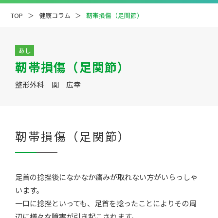
TOP
健康コラム
靭帯損傷（足関節）
あし
靭帯損傷（足関節）
疾患解説
専門医ファイル
整形外科 関 広幸
靭帯損傷（足関節）
足首の捻挫後になかなか痛みが取れない方がいらっしゃ
います。
一口に捻挫といっても、足首を捻ったことによりその周
辺に様々な障害が引き起こされます。