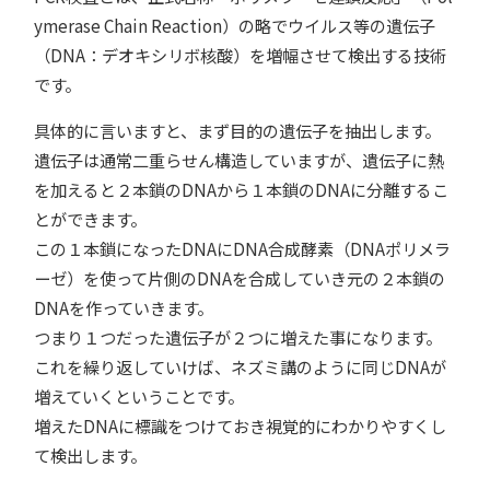
ymerase Chain Reaction）の略でウイルス等の遺伝子
（DNA：デオキシリボ核酸）を増幅させて検出する技術
です。
具体的に言いますと、まず目的の遺伝子を抽出します。
遺伝子は通常二重らせん構造していますが、遺伝子に熱
を加えると２本鎖のDNAから１本鎖のDNAに分離するこ
とができます。
この１本鎖になったDNAにDNA合成酵素（DNAポリメラ
ーゼ）を使って片側のDNAを合成していき元の２本鎖の
DNAを作っていきます。
つまり１つだった遺伝子が２つに増えた事になります。
これを繰り返していけば、ネズミ講のように同じDNAが
増えていくということです。
増えたDNAに標識をつけておき視覚的にわかりやすくし
て検出します。