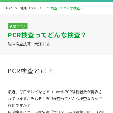
TOP
健康コラム
PCR検査ってどんな検査？
新型コロナ
PCR検査ってどんな検査？
疾患解説
専門医ファイル
臨床検査技師 大江 知宏
PCR検査とは？
最近、毎日テレビなどでコロナのPCR陽性者数が発表さ
れていますがそもそもPCR検査ってどんな検査なのかご
存知ですか？
PCR検査とは、正式名称「ポリメラーゼ連鎖反応」（Pol