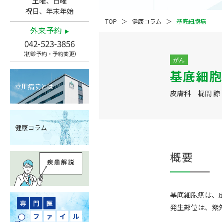
土曜、日曜
祝日、年末年始
TOP
健康コラム
基底細胞癌
外来予約
042-523-3856
（初診予約・予約変更）
がん
基底細胞
立川病院とは
皮膚科 梶間 諒
健康コラム
概要
基底細胞癌は、
発生部位は、紫