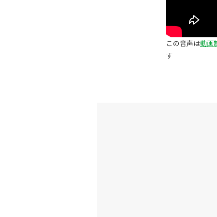
この音声は
動画制
す