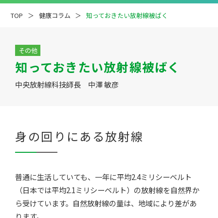
TOP
健康コラム
知っておきたい放射線被ばく
その他
知っておきたい放射線被ばく
疾患解説
専門医ファイル
中央放射線科技師長 中澤 敏彦
身の回りにある放射線
普通に生活していても、一年に平均2.4ミリシーベルト
（日本では平均2.1ミリシーベルト）の放射線を自然界か
ら受けています。自然放射線の量は、地域により差があ
ります。