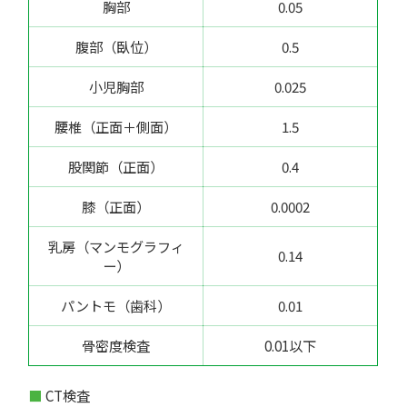
胸部
0.05
腹部（臥位）
0.5
小児胸部
0.025
腰椎（正面＋側面）
1.5
股関節（正面）
0.4
膝（正面）
0.0002
乳房（マンモグラフィ
0.14
ー）
パントモ（歯科）
0.01
骨密度検査
0.01以下
CT検査