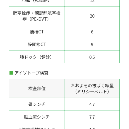
肺塞栓症・深部静脈塞栓
20
症（PE-DVT）
腰椎CT
6
股関節CT
9
肺ドック（健診）
0.5
アイソトープ検査
おおよその被ばく線量
検査部位
（ミリシーベルト）
骨シンチ
4.7
脳血流シンチ
7.7