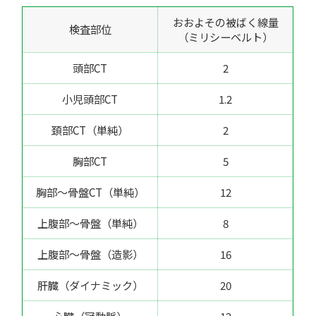
おおよその被ばく線量
検査部位
（ミリシーベルト）
頭部CT
2
小児頭部CT
1.2
頚部CT（単純）
2
胸部CT
5
胸部～骨盤CT（単純）
12
上腹部～骨盤（単純）
8
上腹部～骨盤（造影）
16
肝臓（ダイナミック）
20
心臓（冠動脈）
12