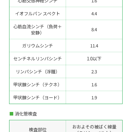
心筋交感神経シンチ
1.6
イオフルパン スペクト
4.4
心筋血流シンチ（負荷＋
8.4
安静）
ガリウムシンチ
11.4
センチネルリンパシンチ
1.0以下
リンパシンチ（浮腫）
2.3
甲状腺シンチ（テクネ）
1.6
甲状腺シンチ（ヨード）
1.9
消化管検査
おおよその被ばく線量
検査部位