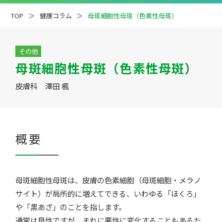
TOP
健康コラム
母斑細胞性母斑（色素性母斑）
その他
母斑細胞性母斑（色素性母斑）
疾患解説
専門医ファイル
皮膚科 澤田 楓
概要
母斑細胞性母斑は、皮膚の色素細胞（母斑細胞・メラノ
サイト）が局所的に増えてできる、いわゆる「ほくろ」
や「黒あざ」のことを指します。
通常は良性ですが、まれに悪性に変化することもあるた