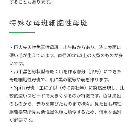
することもあります。
特殊な母斑細胞性母斑
・巨大先天性色素性母斑：出生時からあり、時に表面に
硬い毛が生えています。直径20cm以上の大型のものが多
いです。
・爪甲黒色線状型母斑：爪を作る部分（爪母）にできた
母斑細胞性母斑で、爪に黒の縦線や筋を作ります。
・Spitz母斑：主に子供（時に青壮年）に突然出現し、比
較的速いスピードで大きくなるのが特徴です。色は黒色
のものから、赤みを帯びたものまで様々。見た目も病理
組織検査所見も悪性黒色腫に類似するため、慎重な鑑別
が必要です。