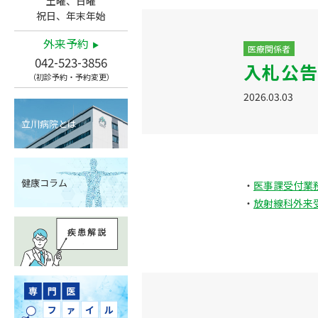
土曜、日曜
祝日、年末年始
外来予約
医療関係者
042-523-3856
入札公告
（初診予約・予約変更）
2026.03.03
立川病院とは
健康コラム
・
医事課受付業
・
放射線科外来