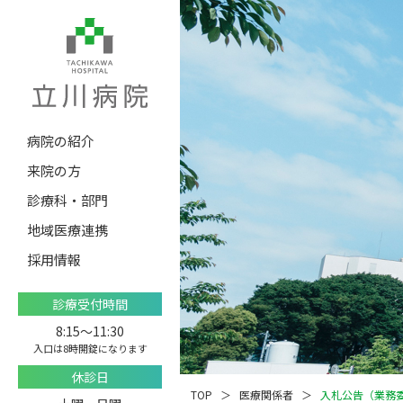
病院の紹介
来院の方
診療科・部門
地域医療連携
採用情報
診療受付時間
8:15〜11:30
入口は8時開錠になります
休診日
TOP
医療関係者
入札公告（業務