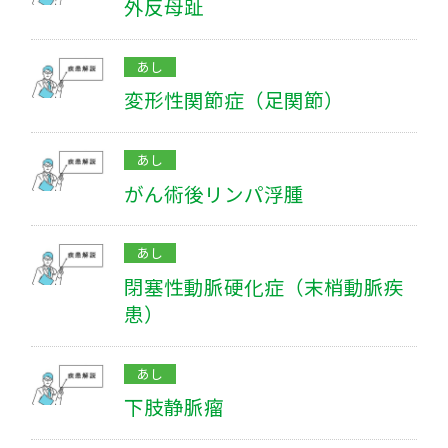
外反母趾
あし
変形性関節症（足関節）
あし
がん術後リンパ浮腫
あし
閉塞性動脈硬化症（末梢動脈疾
患）
あし
下肢静脈瘤