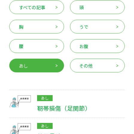
すべての記事
頭
胸
うで
腰
お腹
疾患解説
専門医ファイル
あし
その他
あし
靭帯損傷（足関節）
あし